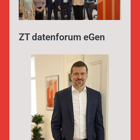
ZT datenforum eGen
Mag.
Johannes Pölzl,
Marketing | Sales
0316/822 899 -50
johannes.poelzl@zt.co.at