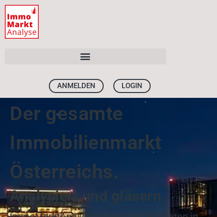
ANMELDEN
LOGIN
Der gesamte
Immobilienmarkt
Österreichs.
Analysiert und gläsern.
ImmoMarktAnalyse verwandelt Rohdaten in