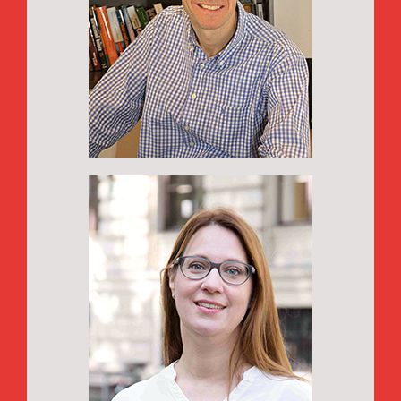
Univ.-Prof. PhD
Robert Hill,
Scientific support
Dr.
Miriam Steurer,
Scientific support