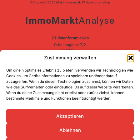
© Copyright 2025 All rights reserved. ZT datenforum eGen
ImmoMarkt
­Analyse
ZT datenforum eGen
Schönaugasse 7/2
8010 Graz
Zustimmung verwalten
+43 316 822 899
Um dir ein optimales Erlebnis zu bieten, verwenden wir Technologien wie
office@zt.co.at
Cookies, um Geräteinformationen zu speichern und/oder darauf
zuzugreifen. Wenn du diesen Technologien zustimmst, können wir Daten
Geschäftszeiten
wie das Surfverhalten oder eindeutige IDs auf dieser Website verarbeiten.
Mo.-Do. 08:00 – 16:30 Uhr,
Wenn du deine Zustimmung nicht erteilst oder zurückziehst, können
Fr. 08:00 – 14:30 Uhr
bestimmte Merkmale und Funktionen beeinträchtigt werden.
Impressum
AGBs
Akzeptieren
Datenschutzerklärung
Ablehnen
Privatsphäre-Einstellungen ändern