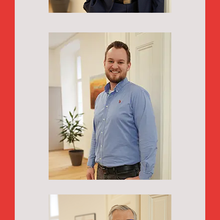
Dominik Strauß
Sales | Customer Care
0316/822 899 -25
dominik.strauss@zt.co.at