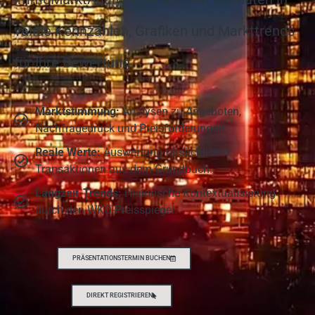
valide Kennzahlen, Grafiken und Markttrends
für Ihre Bewertung.
Marktstimmung:
Analysen zu Angeboten,
Nachfragedruck und Preisforderungen.
Reale Werte:
Auswertung tatsächlicher
Transaktionen aus dem Grundbuch.
Langzeit-Trends:
Historische Kontextualisierung
durch den WKO-Preisspiegel.
PRÄSENTATIONSTERMIN BUCHEN
DIREKT REGISTRIEREN