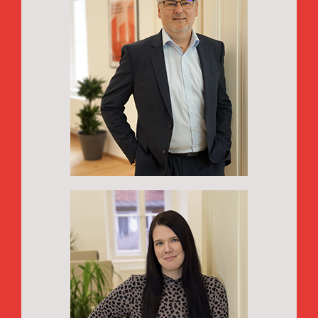
Dipl.-Ing., CMC
Dieter Leitner,
Project Management Director
Dr.
Sabrina Spiegel,
Statistical Analysis